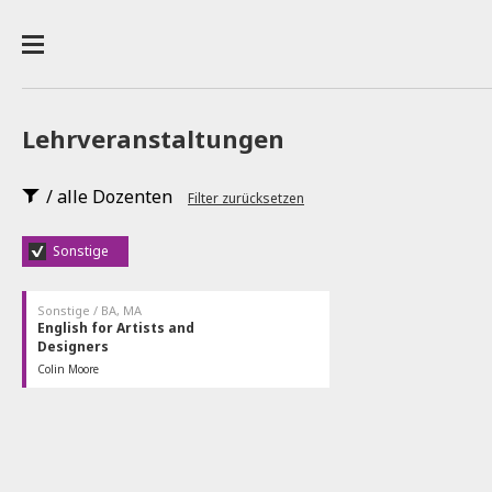
Lehrveranstaltungen
/ alle Dozenten
Filter zurücksetzen
Sonstige
Sonstige / BA, MA
English for Artists and
Designers
Colin Moore
16.04., 30.04., 14.05., 28.05., 11.06., 25.06.,
Hörsaal / L.00.16
09.07. and 16.07.