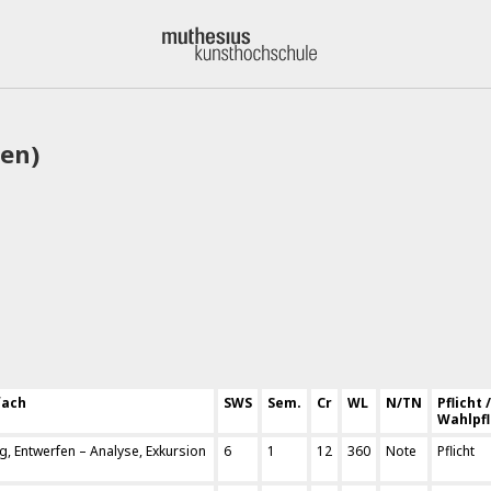
gen)
fach
SWS
Sem.
Cr
WL
N/TN
Pflicht /
Wahlpfl
g, Entwerfen – Analyse, Exkursion
6
1
12
360
Note
Pflicht