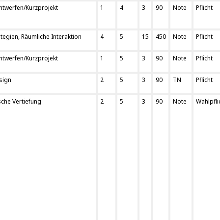
ntwerfen/Kurzprojekt
1
4
3
90
Note
Pflicht
egien, Räumliche Interaktion
4
5
15
450
Note
Pflicht
ntwerfen/Kurzprojekt
1
5
3
90
Note
Pflicht
sign
2
5
3
90
TN
Pflicht
che Vertiefung
2
5
3
90
Note
Wahlpfli