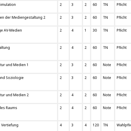
imulation
2
3
2
60
TN
Pflicht
en der Mediengestaltung 2
2
3
2
60
TN
Pflicht
ge AV-Medien
2
4
1
30
TN
Pflicht
altung
2
4
2
60
TN
Pflicht
ltur und Medien 1
2
3
2
60
Note
Pflicht
und Soziologie
2
3
2
60
Note
Pflicht
ltur und Medien 2
2
4
2
60
Note
Pflicht
 des Raums
2
4
2
60
Note
Pflicht
 Vertiefung
4
3
4
120
TN
Wahlpfli