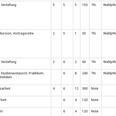
 Vertiefung
5
5
5
150
TN
Wahlpfli
kursion, Vortragsreihe
2
5
1
30
TN
Wahlpfli
 Vertiefung
2
6
2
60
TN
Wahlpfli
: Studienaustausch, Praktikum,
6
8
240
TN
Wahlpfli
ivitäten
sarbeit
4
6
12
360
Note
rbeit
6
4
120
Note
um
6
4
120
Note