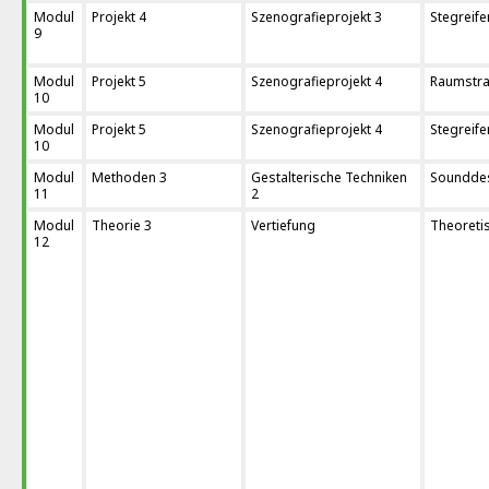
Modul
Projekt 4
Szenografieprojekt 3
Stegreife
9
Modul
Projekt 5
Szenografieprojekt 4
Raumstrat
10
Modul
Projekt 5
Szenografieprojekt 4
Stegreife
10
Modul
Methoden 3
Gestalterische Techniken
Soundde
11
2
Modul
Theorie 3
Vertiefung
Theoretis
12