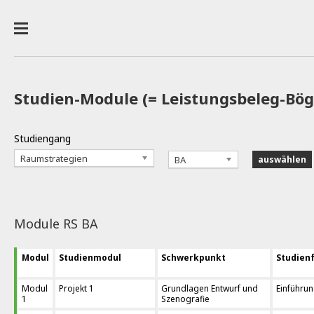
Studien-Module (= Leistungsbeleg-Bö
Studiengang
Raumstrategien
BA
Module RS BA
Modul
Studienmodul
Schwerkpunkt
Studien
Modul
Projekt 1
Grundlagen Entwurf und
Einführun
1
Szenografie