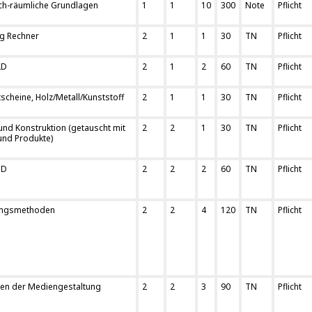
sch-räumliche Grundlagen
1
1
10
300
Note
Pflicht
ng Rechner
2
1
1
30
TN
Pflicht
2D
2
1
2
60
TN
Pflicht
scheine, Holz/Metall/Kunststoff
2
1
1
30
TN
Pflicht
und Konstruktion (getauscht mit
2
2
1
30
TN
Pflicht
und Produkte)
3D
2
2
2
60
TN
Pflicht
ungsmethoden
2
2
4
120
TN
Pflicht
en der Mediengestaltung
2
2
3
90
TN
Pflicht