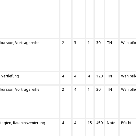
kursion, Vortragsreihe
2
3
1
30
TN
Wahlpfli
 Vertiefung
4
4
4
120
TN
Wahlpfli
kursion, Vortragsreihe
2
4
1
30
TN
Wahlpfli
tegien, Rauminszenierung
4
4
15
450
Note
Pflicht