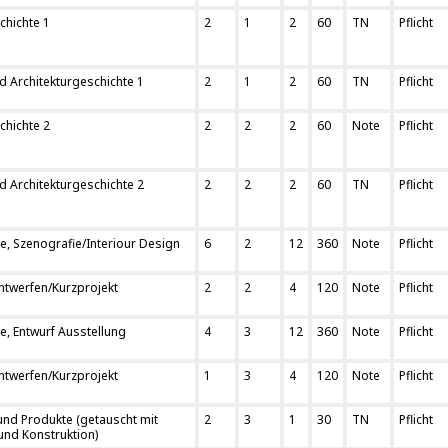
chichte 1
2
1
2
60
TN
Pflicht
 Architekturgeschichte 1
2
1
2
60
TN
Pflicht
chichte 2
2
2
2
60
Note
Pflicht
 Architekturgeschichte 2
2
2
2
60
TN
Pflicht
, Szenografie/Interiour Design
6
2
12
360
Note
Pflicht
ntwerfen/Kurzprojekt
2
2
4
120
Note
Pflicht
, Entwurf Ausstellung
4
3
12
360
Note
Pflicht
ntwerfen/Kurzprojekt
1
3
4
120
Note
Pflicht
und Produkte (getauscht mit
2
3
1
30
TN
Pflicht
und Konstruktion)