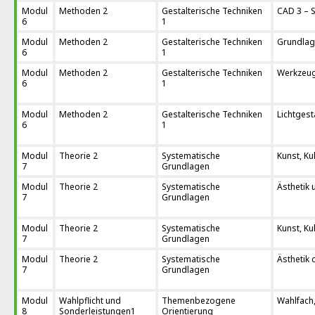
Modul
Methoden 2
Gestalterische Techniken
CAD 3 – S
6
1
Modul
Methoden 2
Gestalterische Techniken
Grundlag
6
1
Modul
Methoden 2
Gestalterische Techniken
Werkzeu
6
1
Modul
Methoden 2
Gestalterische Techniken
Lichtgest
6
1
Modul
Theorie 2
Systematische
Kunst, Ku
7
Grundlagen
Modul
Theorie 2
Systematische
Ästhetik 
7
Grundlagen
Modul
Theorie 2
Systematische
Kunst, Ku
7
Grundlagen
Modul
Theorie 2
Systematische
Ästhetik
7
Grundlagen
Modul
Wahlpflicht und
Themenbezogene
Wahlfach,
8
Sonderleistungen1
Orientierung