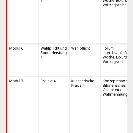
1
Woche, Exkursion
Vortragsreihe
Modul 6
Wahlpflicht und
Wahlpflicht
Forum,
Sonderleistung
interdisziplinäre
1
Woche, Exkursion
Vortragsreihe
Modul 7
Projekt 4
Künstlerische
Konzeptentwicklu
Praxis 4
Bildnerisches
Gestalten /
Wahrnehmungstra