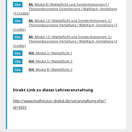
BA
: Modul 8 / Wahlpflicht und Sonderleistungen1 /
IDe
Themenbezogene Orientierung / Wahlfach, Vertiefung
(3 Credits)
BA
: Modul 13 / Wahlpflicht und Sonderleistungen 2 /
IDe
Themenbezogene Vertiefung / Wahlfach, Vertiefung (3
Credits)
BA
: Modul 13 / Wahlpflicht und Sonderleistungen 2 /
IDe
Themenbezogene Vertiefung / Wahlfach, Vertiefung (2
Credits)
MA
: Modul 2 / Wahlpflicht 1
IDe
MA
: Modul 5 / Wahlpflicht 2
IDe
MA
: Modul 8 / Wahlpflicht 3
IDe
Direkt-Link zu dieser Lehrveranstaltung
http://www.muthesius-digital.de/veranstaltung.php?
id=3633