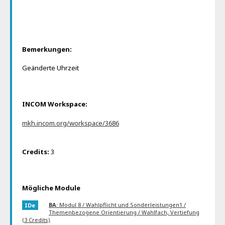
Bemerkungen:
Geänderte Uhrzeit
INCOM Workspace:
mkh.incom.org/workspace/3686
Credits:
3
Mögliche Module
BA
: Modul 8 / Wahlpflicht und Sonderleistungen1 /
IDe
Themenbezogene Orientierung / Wahlfach, Vertiefung
(3 Credits)