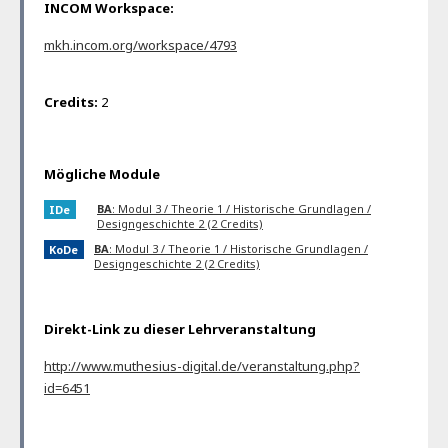
INCOM Workspace:
mkh.incom.org/workspace/4793
Credits:
2
Mögliche Module
BA
: Modul 3 / Theorie 1 / Historische Grundlagen /
IDe
Designgeschichte 2 (2 Credits)
BA
: Modul 3 / Theorie 1 / Historische Grundlagen /
KoDe
Designgeschichte 2 (2 Credits)
Direkt-Link zu dieser Lehrveranstaltung
http://www.muthesius-digital.de/veranstaltung.php?
id=6451