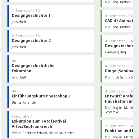
Samstag, den 17. und Sonntag, den 18. Juni
Studio 10 | Zeichensaal / L.01.05
Dipl. Ing. Michael Zier
2023 10:00-17:00 Uhr
Mittwoch 14:00-15:30
1. Semester / BA
Designgeschichte 1
4. Semester / BA
CAD 4 / Animatio
Jens Hoeft
Dienstag 11:00-12:30
Dipl. Ing. Michael Zier
Kesselhaus Veranstaltungsraum / K.00.05
Donnerstag 11:00-12:3
2. Semester / BA
Designgeschichte 2
4. Semester / BA
Designzeichnen
Jens Hoeft
Dienstag 09:00–10:30
Hans-Jörg Bug
Hörsaal / L.00.16
Donnerstag 17:00-18:3
BA
Studio 24 | Großer Sem
Designgeschichtliche
4. Semester, 6. Sem
Exkursion
Dinge (Seminar)
Jens Hoeft
Prof.in Dr. Sandra Sch
07.-10. Juni 2023
Mittwoch 09:30-11:00
Studio 24 | Großer Sem
BA
4. Semester / BA
Einführungskurs Photoshop I
Entwurf: Anthro
Haushalten im 21
Bianca Kurzhöfer
Freitag 09:00-10:30
Dipl. Ing.in. Martina L
Studio 12 | Mac-EDV / L.01.07
Schramke
Fotografie /
Donnerstag
Exkursion zum Fotofestival
Studio 27 | Raumstrateg
L.02.11
2. Semester / BA
Arles/Südfrankreich
Funktion und Ko
Prof.in Christine Erhard, Bianca Kurzhöfer
2.7.- 9.7.2023
Dipl. Ing.in. Martina 