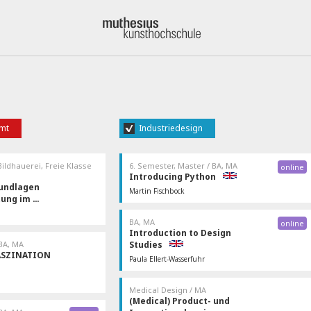
amt
Industriedesign
Bildhauerei, Freie Klasse
6. Semester, Master / BA, MA
online
Introducing Python
rundlagen
Martin Fischbock
tung im …
Donnerstag 14:00 - 17:00 20.04.2023 -
EDV-Raum / W.01.04
15.06.2023 8 Termine in der …
BA, MA
i Wochenenden statt.
ür Medien / L.00.09
online
Introduction to Design
rechung per Zo …
 BA, MA
Studies
ASZINATION
Paula Ellert-Wasserfuhr
Erste Sitzung am 18.04.23 um 11h via Zoom. ,
Danach wöchentlich.
Medical Design / MA
(Medical) Product- und
 / A.00.066-067