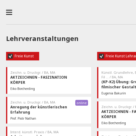
Lehrveranstaltungen
Freie Kunst
Freie Kunst Lehr
Zeichn. u. Druckgr. / BA, MA
Künstl. Grundlehre, 
AKTZEICHNEN - FASZINATION
Fil … / BA, MA
(KP-K2) Übung: G
KÖRPER
filmischer Gestal
Eiko Borcherding
Freitag 10:00
Eugenia Bakurin
Freie Kunst Projektraum / A.00.066-067
Der Kurs findet an zwe
Seminarraum Zentrum f
Obligatorische Vorbesp
Zeichn. u. Druckgr. / BA, MA
online
Anregung der künstlerischen
Zeichn. u. Druckgr. /
AKTZEICHNEN - F
Erfahrung
KÖRPER
Prof. Piotr Nathan
Donnerstag
Eiko Borcherding
Freitag 10:00
Freie Kunst Projektraum
Interd. künstl. Praxis / BA, MA