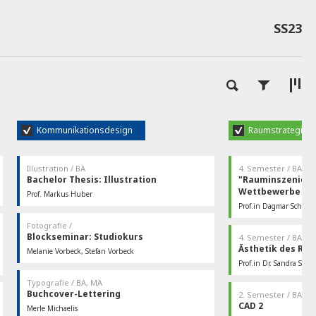
SS23
Kommunikationsdesign
Raumstrategien
Illustration / BA
4. Semester / BA
Bachelor Thesis: Illustration
"Rauminszenieru
Wettbewerbe
Prof. Markus Huber
Dienstag, Mittwoch, Donnerstag nach
Studio 09 | Masterraum Illustration / L.01.04,
Prof.in Dagmar Schork
Absprache., Im Studio 09 oder im Büro Huber
Prof. Huber / L.03.19
Erste Sitzung: Di., 18
Studio 24 | Großer Sem
…
Fotografie /
Termine sind wöchentli
Blockseminar: Studiokurs
4. Semester / BA, M
Ästhetik des Ra
Melanie Vorbeck, Stefan Vorbeck
Samstag 20.05.2023 und Sonntag 21.05.2023
Fotostudio / L.00.07
Prof.in Dr. Sandra Sch
Samstag 17.06.2023 und Sonntag 18.06. …
Dienstag 18:00-19:30
Typografie / BA, MA
Studio 24 | Großer Sem
Buchcover-Lettering
2. Semester / BA
CAD 2
Merle Michaelis