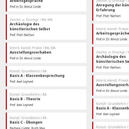
Arbeitsgespräche
Zeichn. u. Druckgr. /
Anregung der kün
Prof.in Dr. Almut Linde
Erfahrung
Mittwoch 10:00
Prof. Dr. Linde / L.03.13
Prof. Piotr Nathan
Zeichn. u. Druckgr. / BA, MA
Donnerstag
Archäologie des
künstlerischen Selbst
Interd. künstl. Praxis
Arbeitsgespräch
Prof. Piotr Nathan
Donnerstag
Prof.in Dr. Almut Linde
Der Ort wird noch per Mail bekannt gegeben.
Mittwoch 10:00
Prof. Dr. Linde / L.03.13
Interd. künstl. Praxis / BA, MA
Ausstellungsvorhaben
Zeichn. u. Druckgr. /
Archäologie des
Prof.in Dr. Almut Linde
künstlerischen Se
Prof. Piotr Nathan
Künstl. Grundlehre / BA
Donnerstag
Basis A - Klassenbesprechung
Der Ort wird noch per 
Interd. künstl. Praxis
Prof. Axel Loytved
Ausstellungsvor
Gruppe A 10:00-13:00 Uhr Gruppe B 14:00-
Atelier 1 | Freie Kunst Grundlagen / L.02.04-
17:00 Uhr
05, Atelier 2 | Freie Kunst Grundlagen /
Prof.in Dr. Almut Linde
L.02.06
Künstl. Grundlehre / BA
Basis B - Theorie
Künstl. Grundlehre /
Prof. Axel Loytved
Basis A - Klasse
Dienstag 10:00-12:30
Atelier 1 | Freie Kunst Grundlagen / L.02.04-
Prof. Axel Loytved
05, Atelier 2 | Freie Kunst Grundlagen /
Künstl. Grundlehre / BA
Gruppe A 10:00-13:00 
Atelier 1 | Freie Kunst 
L.02.06
Basis C - Übungen
17:00 Uhr
05, Atelier 2 | Freie Ku
L.02.06
Künstl. Grundlehre /
Barbara Lüdde, Ruth May