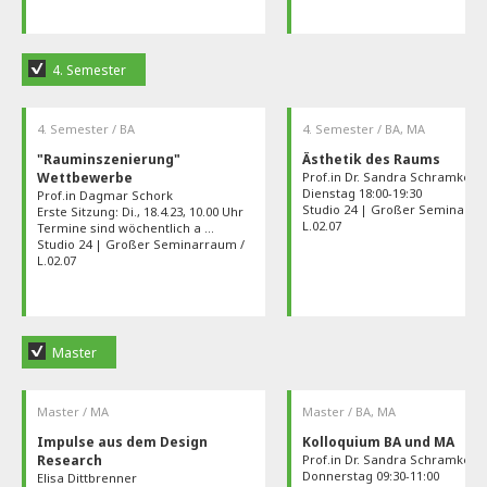
4. Semester
4. Semester / BA
4. Semester / BA, MA
"Rauminszenierung"
Ästhetik des Raums
Wettbewerbe
Prof.in Dr. Sandra Schramke
Dienstag 18:00-19:30
Prof.in Dagmar Schork
Studio 24 | Großer Seminarra
Erste Sitzung: Di., 18.4.23, 10.00 Uhr
L.02.07
Termine sind wöchentlich a …
Studio 24 | Großer Seminarraum /
L.02.07
Master
Master / MA
Master / BA, MA
Impulse aus dem Design
Kolloquium BA und MA
Research
Prof.in Dr. Sandra Schramke
Donnerstag 09:30-11:00
Elisa Dittbrenner