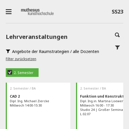
SS23
Lehrveranstaltungen
Angebote der Raumstrategien / alle Dozenten
Filter zurücksetzen
2. Semester
2. Semester / BA
2. Semester / BA
CAD 2
Funktion und Konstruktio
Dipl. Ing. Michael Ziercke
Dipl. Ing.in. Martina Loewenst
Mittwoch 14:00-15:30
Mittwoch 16:00 - 17:30
Studio 24 | Großer Seminarra
L.02.07