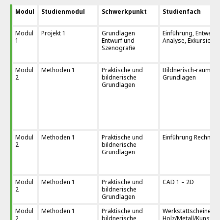
Modul
Studienmodul
Schwerkpunkt
Studienfach
Modul
Projekt 1
Grundlagen
Einführung, Entwerfe
1
Entwurf und
Analyse, Exkursion
Szenografie
Modul
Methoden 1
Praktische und
Bildnerisch-räumlic
2
bildnerische
Grundlagen
Grundlagen
Modul
Methoden 1
Praktische und
Einführung Rechner
2
bildnerische
Grundlagen
Modul
Methoden 1
Praktische und
CAD 1 – 2D
2
bildnerische
Grundlagen
Modul
Methoden 1
Praktische und
Werkstattscheine,
2
bildnerische
Holz/Metall/Kunststo