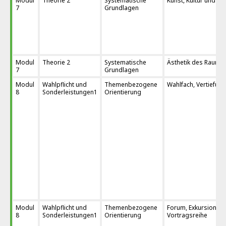
Modul
Theorie 2
Systematische
Kunst, Kultur und Me
7
Grundlagen
Modul
Theorie 2
Systematische
Ästhetik des Raums
7
Grundlagen
Modul
Wahlpflicht und
Themenbezogene
Wahlfach, Vertiefung
8
Sonderleistungen1
Orientierung
Modul
Wahlpflicht und
Themenbezogene
Forum, Exkursion,
8
Sonderleistungen1
Orientierung
Vortragsreihe