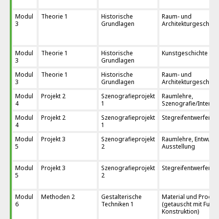
Modul
Theorie 1
Historische
Raum- und
3
Grundlagen
Architekturgeschicht
Modul
Theorie 1
Historische
Kunstgeschichte 2
3
Grundlagen
Modul
Theorie 1
Historische
Raum- und
3
Grundlagen
Architekturgeschicht
Modul
Projekt 2
Szenografieprojekt
Raumlehre,
4
1
Szenografie/Interio
Modul
Projekt 2
Szenografieprojekt
Stegreifentwerfen/K
4
1
Modul
Projekt 3
Szenografieprojekt
Raumlehre, Entwurf
5
2
Ausstellung
Modul
Projekt 3
Szenografieprojekt
Stegreifentwerfen/K
5
2
Modul
Methoden 2
Gestalterische
Material und Produk
6
Techniken 1
(getauscht mit Funk
Konstruktion)