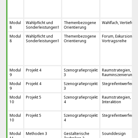
Modul
Wahlpflicht und
Themenbezogene
Wahlfach, Vertiefung
8
Sonderleistungen1
Orientierung
Modul
Wahlpflicht und
Themenbezogene
Forum, Exkursion,
8
Sonderleistungen1
Orientierung
Vortragsreihe
Modul
Projekt 4
Szenografieprojekt
Raumstrategien,
9
3
Rauminszenierung
Modul
Projekt 4
Szenografieprojekt
Stegreifentwerfen/K
9
3
Modul
Projekt 5
Szenografieprojekt
Raumstrategien, Rä
10
4
Interaktion
Modul
Projekt 5
Szenografieprojekt
Stegreifentwerfen/K
10
4
Modul
Methoden 3
Gestalterische
Sounddesign